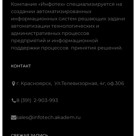
Компания «Инфотех» специализируется на
создании автоматизированных
информационных систем решающих задачи
автоматизации технологических и
административных процессов
предприятий и информационной
поддержки процессов принятия решений.
КОНТАКТ
г. Красноярск, Ул.Телевизорная, 4г, оф.306
8 (391) 2-903-993
sales@infotech.akadem.ru
СВЕЖАЯ ЗАПИСЬ