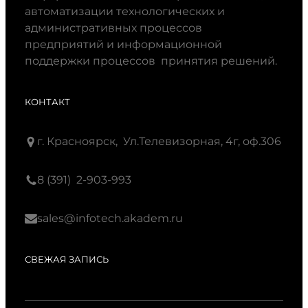
автоматизации технологических и
административных процессов
предприятий и информационной
поддержки процессов принятия решений.
КОНТАКТ
г. Красноярск, Ул.Телевизорная, 4г, оф.306
8 (391) 2-903-993
sales@infotech.akadem.ru
СВЕЖАЯ ЗАПИСЬ