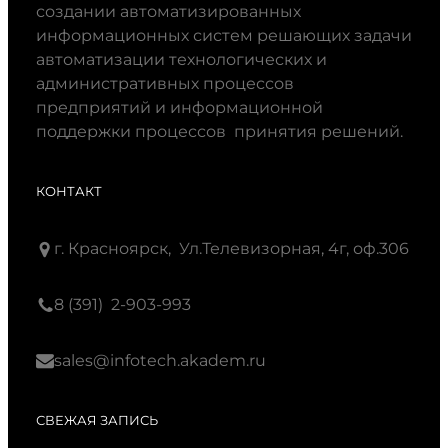
создании автоматизированных
информационных систем решающих задачи
автоматизации технологических и
административных процессов
предприятий и информационной
поддержки процессов принятия решений.
КОНТАКТ
г. Красноярск, Ул.Телевизорная, 4г, оф.306
8 (391) 2-903-993
sales@infotech.akadem.ru
СВЕЖАЯ ЗАПИСЬ